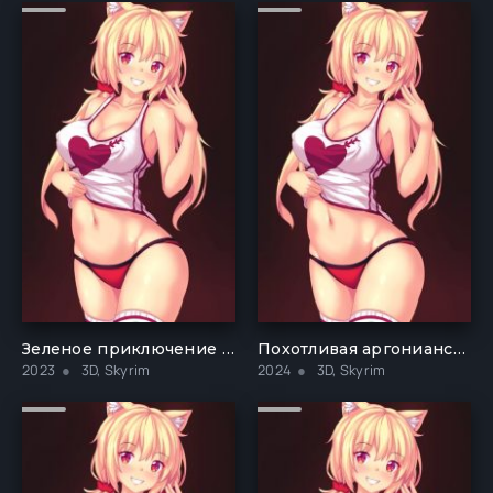
Зеленое приключение Манары
Похотливая аргонианская дева, т. 3: потерянные записи
2023
3D, Skyrim
2024
3D, Skyrim