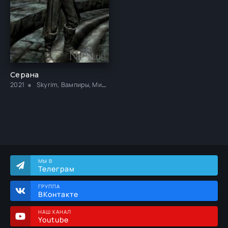
Серана
2021
Skyrim, Вампиры, Минет, Монстры, Нижнее бельё, Секс втроем, Хентай
МЫ В
Телеграм
ГРУППА
ВКонтакте
НАШ КАНАЛ
Youtube