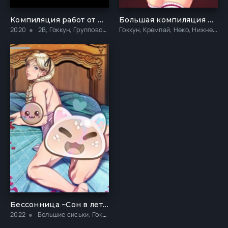
Компиляция работ от Nyakumi
Большая компиляция ALITA99G
Гоккун, Кремпай, Неко, Нижнее бельё, Суккубы, Темнокожие, Хентай, Чулки
2020
2B, Гоккун, Групповой секс, Кремпай, Публичное, Униформа, Футанари, Хентай
Бессонница ~Сон в летнюю ночь~
2022
Большие сиськи, Гоккун, Гяру, Минет, Униформа