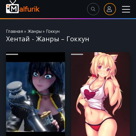
Главная
»
Жанры
»
Гоккун
Хентай - Жанры – Гоккун