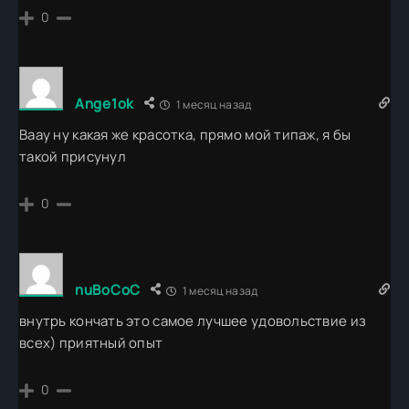
0
Ange1ok
1 месяц назад
Ваау ну какая же красотка, прямо мой типаж, я бы
такой присунул
0
nuBoCoC
1 месяц назад
внутрь кончать это самое лучшее удовольствие из
всех) приятный опыт
0