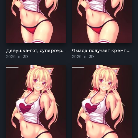
Девушка-гот, супергерой трахает парня-оборотня
Ямада получает кремпай за супермаркетом
2026
3D
2026
3D