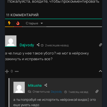
Пожалуйста, войдите, чтобы прокомментировать
11
КОММЕНТАРИЙ
Старые
Dajvody
2 месяцев назад
а че лицо у нее такое убого? не мог в нейронку
закинуть и исправить все?
0
Mikusha
Ответить на
Dajvody
1 месяц назад
а ты попробуй не испортить нейронкой видос) это
еще уметь надо