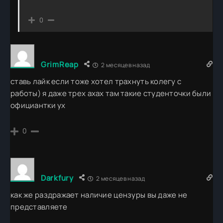
0
GrimReap
2 месяцев назад
ставь лайк если тоже хотел трахнуть колегу с
работы) я даже трех ахах там такие студенточки были
официантки ух
0
Darkfury
2 месяцев назад
как же раздражает наличие цензуры вы даже не
представляете