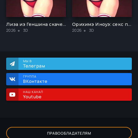
Лиза из Геншина скачет на огромном члене
Орихимэ Иноуэ: секс после занятий
2026
3D
2026
3D
МЫ В
Телеграм
ГРУППА
ВКонтакте
НАШ КАНАЛ
Youtube
ПРАВООБЛАДАТЕЛЯМ